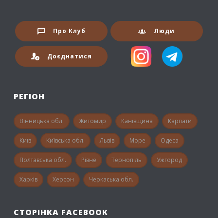
Про Клуб
Люди
Доєднатися
РЕГІОН
Вінницька обл.
Житомир
Канівщина
Карпати
Київ
Київська обл.
Львів
Море
Одеса
Полтавська обл.
Рівне
Тернопіль
Ужгород
Харків
Херсон
Черкаська обл.
СТОРІНКА FACEBOOK