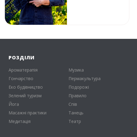
РОЗДІЛИ
Ароматерапія
Музика
Гончарство
Пермакультура
Еко будівництво
Подорожі
Зелений туризм
Правило
Йога
Спів
Масажні практики
Танець
Медитація
Театр