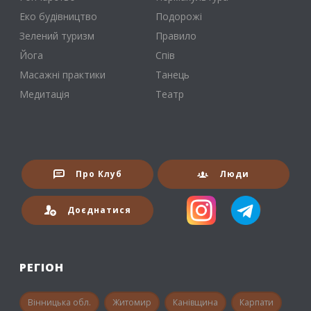
Еко будівництво
Подорожі
Зелений туризм
Правило
Йога
Спів
Масажні практики
Танець
Медитація
Театр
Про Клуб
Люди
Доєднатися
РЕГІОН
Вінницька обл.
Житомир
Канівщина
Карпати