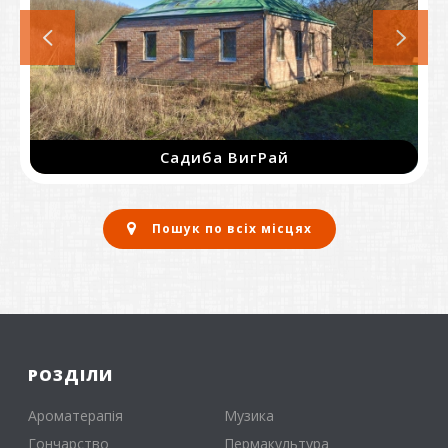
SKVO SPACE — затишний екопростір
Пошук по всіх місцях
РОЗДІЛИ
Ароматерапія
Музика
Гончарство
Пермакультура