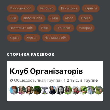
Вінницька обл.
Житомир
Канівщина
Карпати
Київ
Київська обл.
Львів
Море
Одеса
Полтавська обл.
Рівне
Тернопіль
Ужгород
Харків
Херсон
Черкаська обл.
СТОРІНКА FACEBOOK