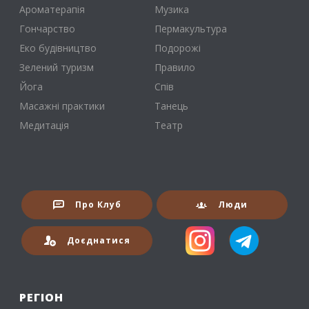
Ароматерапія
Музика
Гончарство
Пермакультура
Еко будівництво
Подорожі
Зелений туризм
Правило
Йога
Спів
Масажні практики
Танець
Медитація
Театр
Про Клуб
Люди
Доєднатися
РЕГІОН