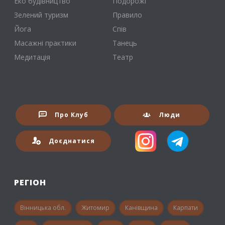
Еко будівництво
Подорожі
Зелений туризм
Правило
Йога
Спів
Масажні практики
Танець
Медитація
Театр
Про Клуб
Люди
Доєднатися
РЕГІОН
Вінницька обл.
Житомир
Канівщина
Карпати