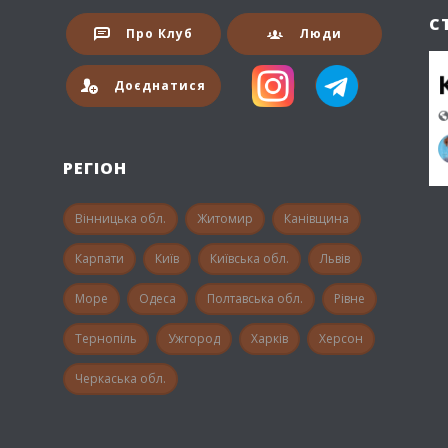
С
Про Клуб
Люди
Доєднатися
РЕГІОН
Вінницька обл.
Житомир
Канівщина
Карпати
Київ
Київська обл.
Львів
Море
Одеса
Полтавська обл.
Рівне
Тернопіль
Ужгород
Харків
Херсон
Черкаська обл.