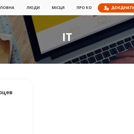
ДОЄДНАТ
ЛОВНА
ЛЮДИ
МІСЦЯ
ПРО КО
IT
рцев