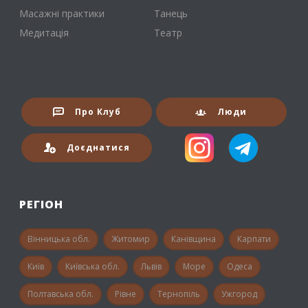
Масажні практики
Танець
Медитація
Театр
Про Клуб
Люди
Доєднатися
РЕГІОН
Вінницька обл.
Житомир
Канівщина
Карпати
Київ
Київська обл.
Львів
Море
Одеса
Полтавська обл.
Рівне
Тернопіль
Ужгород