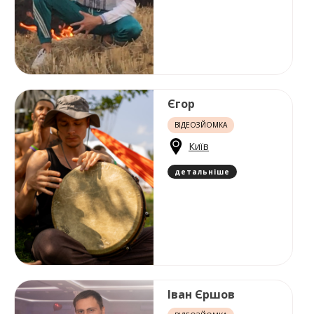
Єгор
ВІДЕОЗЙОМКА
Київ
детальніше
Іван Єршов